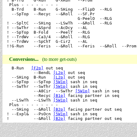
 ! B-Trd    G-Run    G-XRun   --Prom

  Plus - - - - - - - -

   B-Trd    B-Run    G-SHing  --FlipD  --RLG

   --SpTop  --Recyc  --&Roll  --SF.Pr

                              G-PeelO  --RLG

 ! --SpltC  --SHing  --LSwTh  --&Roll  --RLG

 ! --SwThr  --&Sprd  --AcDcy  --AL

 ! --SpTop  B-Fold   --PeelT  --RLG

 ! --TrdWv  --Ca3/4  --&Roll  --RLG

 ! --TrdWv  --SpChT  G-Cir2   --AL

 !!G-Run    --Feris  --&Roll  --Feris  --&Roll  --Prom 
Conversions...
(to more get-outs)
   B-Run   
[F2p]
 out seq

            --BendL 
[L2p]
 out seq

   --SHing  B-Run   
[L2p]
 out seq

   --SpTop  --SpTop 
[5W1p]
 sash in seq

   --SwThr  --SwThr 
[5W1p]
 sash in seq

            --A8Cir  --SwThr 
[5W1p]
 sash in seq

            --Recyc 
[B1p]
 facing partner in seq

   --LSwTh  --LSwTh 
[5W1p]
 sash in seq

  Plus - - - - - - - -

   --SHing  --&Roll 
[B2p]
 facing partner out seq

 ! --Expl&  --PsOcn 
[5W1p]
 sash in seq

 !          --&Roll 
[B2p]