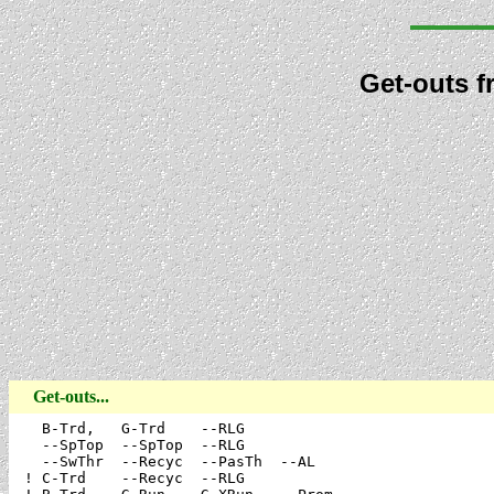
Get-outs 
Get-outs...
   B-Trd,   G-Trd    --RLG

   --SpTop  --SpTop  --RLG

   --SwThr  --Recyc  --PasTh  --AL

 ! C-Trd    --Recyc  --RLG
