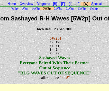
Home
Overview
Diagrams
[B]
[F]
[L]
[P]
[W]
Special
W1p
W2p
5W1p
5W2p
1W1p
1W2p
2W1p
2W2p
from Sashayed R-H Waves [5W2p] Out o
Rich Reel 23 Sep 2000
[5W2p]
4> 1>
<4 <1
3> 2>
<3 <2
Sashayed Waves
Everyone Paired With Their Partner
Out of Sequence
"RLG WAVES OUT OF SEQUENCE"
caller thinks:
"rats!"